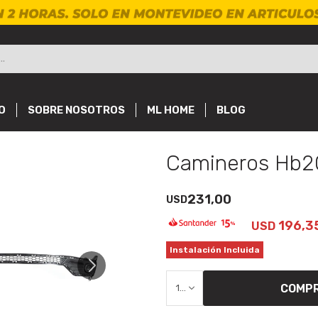
O
SOBRE NOSOTROS
ML HOME
BLOG
Camineros Hb2
231,00
USD
196,3
USD
Instalación Incluida
COMP
1