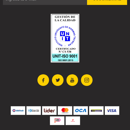



