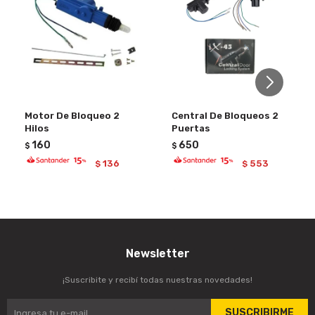
Motor De Bloqueo 2
Central De Bloqueos 2
Hilos
Puertas
160
650
$
$
136
553
$
$
Newsletter
¡Suscribite y recibí todas nuestras novedades!
SUSCRIBIRME