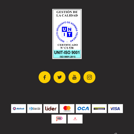



