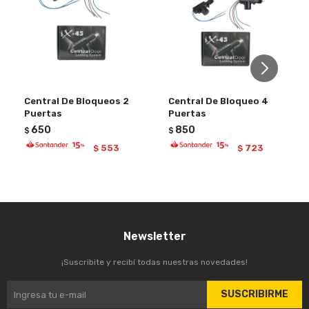
Central De Bloqueos 2
Central De Bloqueo 4
Puertas
Puertas
650
850
$
$
553
723
$
$
Newsletter
¡Suscribite y recibí todas nuestras novedades!
SUSCRIBIRME