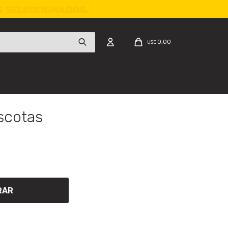
0,00
USD
scotas
RAR