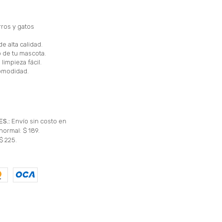
rros y gatos
e alta calidad.
o de tu mascota.
limpieza fácil.
omodidad.
ES.:
Envío sin costo en
normal: $ 189.
$ 225.