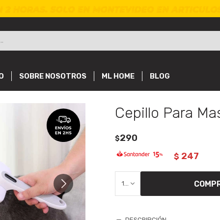
O
SOBRE NOSOTROS
ML HOME
BLOG
Cepillo Para Ma
290
$
247
$
COMP
1
DESCRIPCIÓN