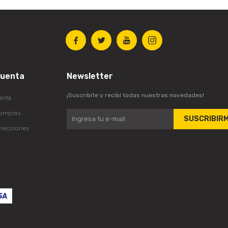




cuenta
Newsletter
¡Suscribite y recibí todas nuestras novedades!
enta
compras
SUSCRIBIR
irecciones