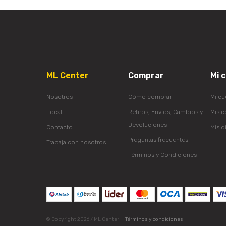
ML Center
Comprar
Mi 
Nosotros
Cómo comprar
Mi cu
Local
Retiros, Envíos, Cambios y
Mis 
Devoluciones
Contacto
Mis d
Preguntas frecuentes
Trabaja con nosotros
Términos y Condiciones
© Copyright 2026 / ML Center
Términos y condiciones