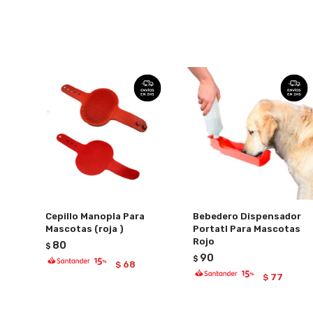
Cepillo Manopla Para
Bebedero Dispensador
Mascotas (roja )
Portatl Para Mascotas
Rojo
80
$
90
$
68
$
77
$