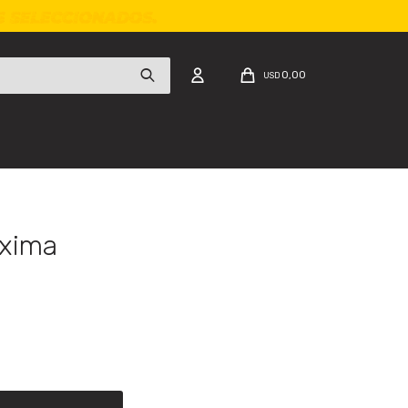
0,00
USD
xima