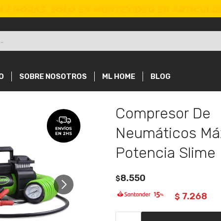
O
SOBRE NOSOTROS
ML HOME
BLOG
Compresor De
Neumáticos Má
Potencia Slime
8.550
$
7.268
$