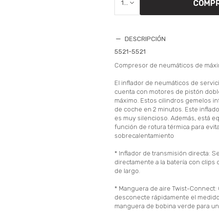
COMP
1
DESCRIPCIÓN
5521-5521
Compresor de neumáticos de máxi
El inflador de neumáticos de servi
cuenta con motores de pistón doble
máximo. Estos cilindros gemelos in
de coche en 2 minutos. Este inflado
es muy silencioso. Además, está e
función de rotura térmica para evita
sobrecalentamiento
* Inflador de transmisión directa: 
directamente a la batería con clips
de largo.
* Manguera de aire Twist-Connect:
desconecte rápidamente el medidor 
manguera de bobina verde para un 