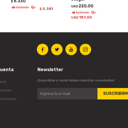
6.330
$
220,00
USD
5.381
$
187,00
USD




cuenta
Newsletter
¡Suscribite y recibí todas nuestras novedades!
enta
compras
SUSCRIBIR
irecciones