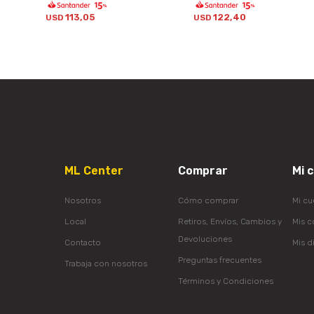
113,05
122,40
USD
USD
ML Center
Comprar
Mi 
Nosotros
Cómo comprar
Mi cu
Local
Retiros, Envíos, Cambios y
Mis 
Devoluciones
Contacto
Mis d
Preguntas frecuentes
Trabaja con nosotros
Términos y Condiciones