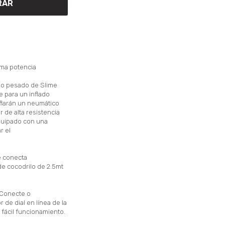
RAR
ma potencia
cio pesado de Slime
 para un inflado
flarán un neumático
r de alta resistencia
quipado con una
r el
Se conecta
 de cocodrilo de 2.5mt
 Conecte o
de dial en línea de la
fácil funcionamiento.