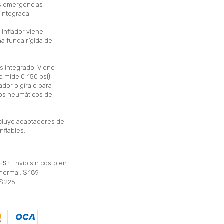
tus emergencias
 integrada.
 inflador viene
 funda rígida de
s integrado: Viene
e mide 0-150 psi).
ador o gíralo para
 los neumáticos de
cluye adaptadores de
nflables.
ES.:
Envío sin costo en
normal: $ 189.
$ 225.