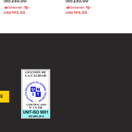
230,00
230,00
USD
USD
195,50
195,50
USD
USD
ME