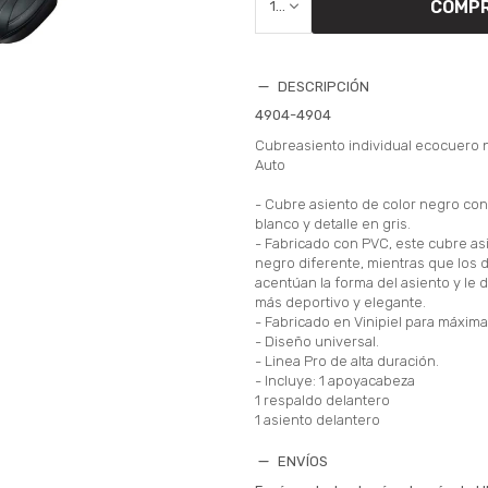
COMP
1
DESCRIPCIÓN
4904-4904
Cubreasiento individual ecocuero 
Auto
- Cubre asiento de color negro co
blanco y detalle en gris.
- Fabricado con PVC, este cubre asi
negro diferente, mientras que los d
acentúan la forma del asiento y le
más deportivo y elegante.
- Fabricado en Vinipiel para máxim
- Diseño universal.
- Linea Pro de alta duración.
- Incluye: 1 apoyacabeza
1 respaldo delantero
1 asiento delantero
ENVÍOS