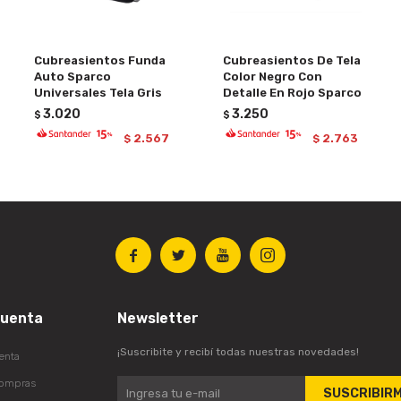
Cubreasientos Funda
Cubreasientos De Tela
Auto Sparco
Color Negro Con
Universales Tela Gris
Detalle En Rojo Sparco
3.020
3.250
$
$
2.567
2.763
$
$




cuenta
Newsletter
¡Suscribite y recibí todas nuestras novedades!
enta
compras
SUSCRIBIR