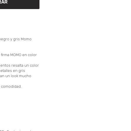
RAR
negro y gris Momo
n firma MOMO en color
entos resalta un color
etalles en gris
 dan un look mucho
a comodidad.