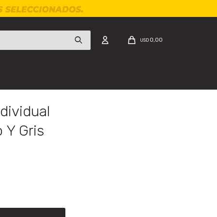
0,00
USD
dividual
 Y Gris