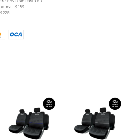
ES.:
Envío sin costo en
normal: $ 189.
$ 225.