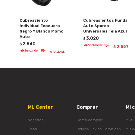
Cubreasiento
Cubreasientos Funda
Individual Ecocuero
Auto Sparco
Negro Y Blanco Momo
Universales Tela Azul
Auto
3.020
$
2.840
$
2.567
$
2.414
$
ML Center
Comprar
Mi 
Nosotros
Cómo comprar
Mi cu
Local
Retiros, Envíos, Cambios y
Mis 