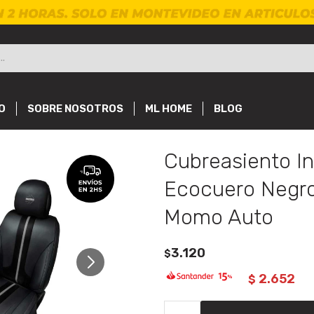
O
SOBRE NOSOTROS
ML HOME
BLOG
Cubreasiento In
Ecocuero Negro
Momo Auto
3.120
$
2.652
$