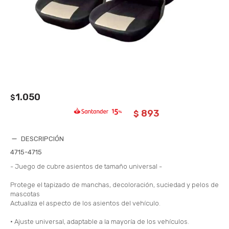
1.050
$
893
$
DESCRIPCIÓN
4715-4715
- Juego de cubre asientos de tamaño universal -
Protege el tapizado de manchas, decoloración, suciedad y pelos de
mascotas
Actualiza el aspecto de los asientos del vehículo.
• Ajuste universal, adaptable a la mayoría de los vehículos.