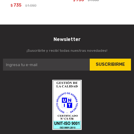
$
1.050
$
735
$
1.050
$
Newsletter
¡Suscribite y recibí todas nuestras novedades!
SUSCRIBIRME