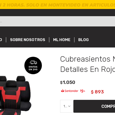
O
SOBRE NOSOTROS
ML HOME
BLOG
Cubreasientos 
Detalles En Roj
1.050
$
893
$
COMP
1