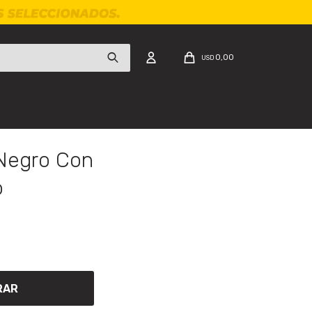
0,00
USD
Negro Con
o
RAR