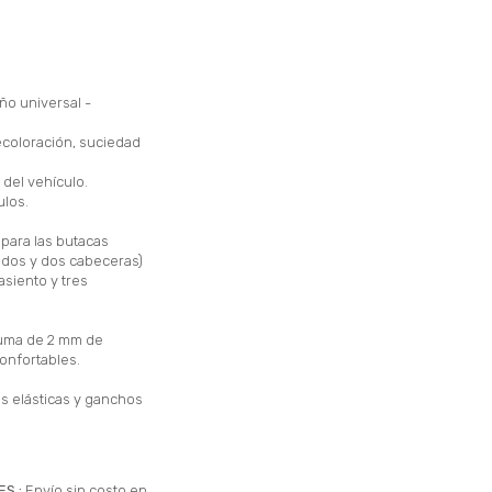
ño universal -
ecoloración, suciedad
 del vehículo.
ulos.
para las butacas
ldos y dos cabeceras)
asiento y tres
puma de 2 mm de
onfortables.
tas elásticas y ganchos
ES.:
Envío sin costo en