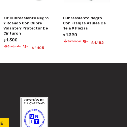
Kit Cubreasiento Negro
Cubreasiento Negro
Y Rosado Con Cubre
Con Franjas Azules De
Volante Y Protector De
Tela 9 Piezas
Cinturon
1.390
$
1.300
$
1.182
$
1.105
$
ME