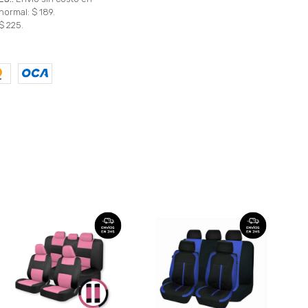
normal: $ 189.
$ 225.