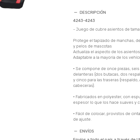
DESCRIPCIÓN
4243-4243
- Juego de cubre asientos de tama
Protege el tapizado de manchas, d
y pelos de mascotas
Actualiza el aspecto de los asientos
Adaptable a la mayoría de los vehíc
• Se compone de once piezas, seis 
delanteras (dos butacas, dos respa
y cinco para las traseras (respaldo, 
cabeceras).
• Fabricados en polyester, con es
espesor lo que los hace suaves y c
• Fácil de colocar, provistos de cin
de ajuste.
ENVÍOS
Envíos a todo el país a través de U