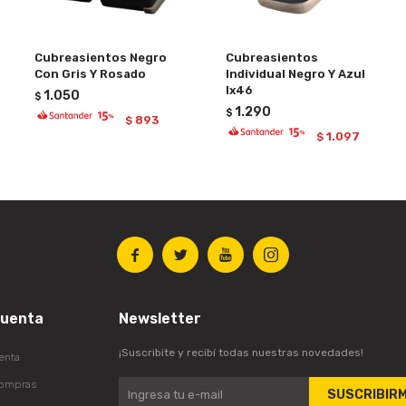
Cubreasientos Negro
Cubreasientos
Con Gris Y Rosado
Individual Negro Y Azul
Ix46
1.050
$
1.290
$
893
$
1.097
$




cuenta
Newsletter
¡Suscribite y recibí todas nuestras novedades!
enta
compras
SUSCRIBIR