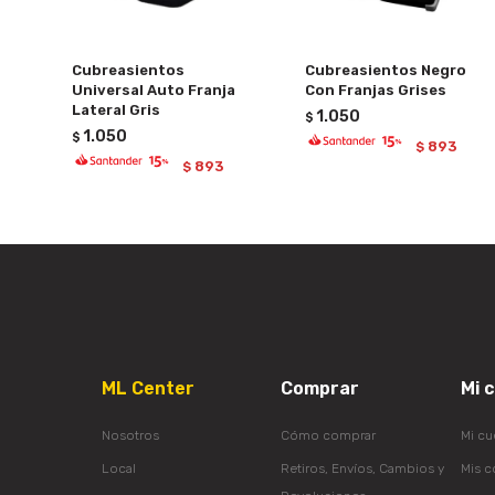
Cubreasientos
Cubreasientos Negro
Universal Auto Franja
Con Franjas Grises
Lateral Gris
1.050
$
1.050
$
893
$
893
$
ML Center
Comprar
Mi 
Nosotros
Cómo comprar
Mi cu
Local
Retiros, Envíos, Cambios y
Mis 