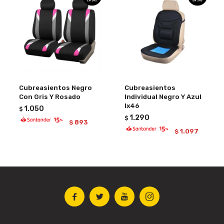
Cubreasientos Negro
Cubreasientos
Con Gris Y Rosado
Individual Negro Y Azul
Ix46
1.050
$
1.290
$
893
$
1.097
$



