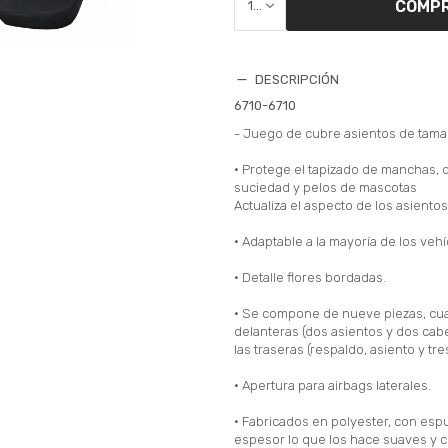
COMP
1
DESCRIPCIÓN
6710-6710
- Juego de cubre asientos de tama
• Protege el tapizado de manchas, 
suciedad y pelos de mascotas
Actualiza el aspecto de los asientos
• Adaptable a la mayoría de los vehí
• Detalle flores bordadas.
• Se compone de nueve piezas, cua
delanteras (dos asientos y dos cab
las traseras (respaldo, asiento y tr
• Apertura para airbags laterales.
• Fabricados en polyester, con es
espesor lo que los hace suaves y c