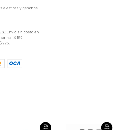
tas elásticas y ganchos
ES.:
Envío sin costo en
normal: $ 189.
$ 225.