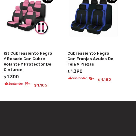
Kit Cubreasiento Negro
Cubreasiento Negro
Y Rosado Con Cubre
Con Franjas Azules De
Volante Y Protector De
Tela 9 Piezas
Cinturon
1.390
$
1.300
$
1.182
$
1.105
$