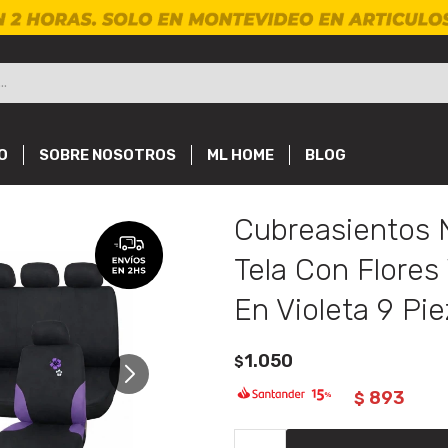
O
SOBRE NOSOTROS
ML HOME
BLOG
Cubreasientos 
Tela Con Flores 
En Violeta 9 Pi
1.050
$
893
$