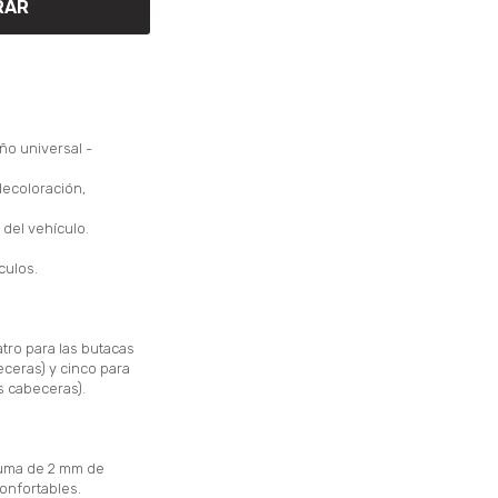
RAR
ño universal -
decoloración,
 del vehículo.
culos.
tro para las butacas
eceras) y cinco para
es cabeceras).
puma de 2 mm de
onfortables.