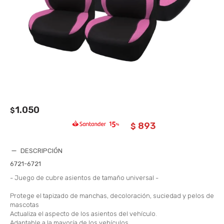
1.050
$
893
$
DESCRIPCIÓN
6721-6721
- Juego de cubre asientos de tamaño universal -
Protege el tapizado de manchas, decoloración, suciedad y pelos de
mascotas
Actualiza el aspecto de los asientos del vehículo.
Adaptable a la mayoría de los vehículos.