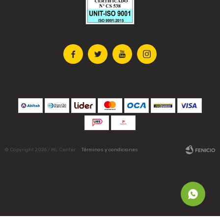




© Copyright 2026 / ML Center
Términos y condiciones
Fenicio