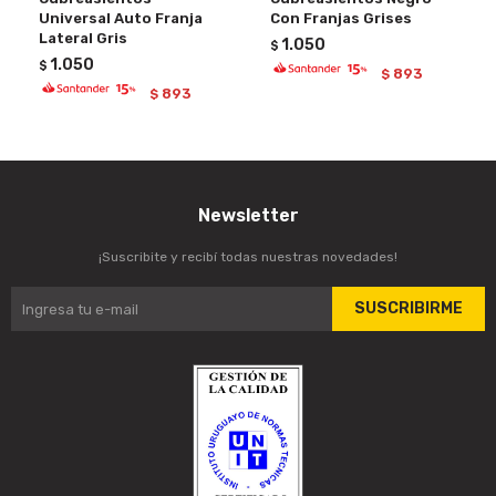
Universal Auto Franja
Con Franjas Grises
Lateral Gris
1.050
$
1.050
$
893
$
893
$
Newsletter
¡Suscribite y recibí todas nuestras novedades!
SUSCRIBIRME