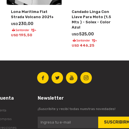
Lona Maritima Fiat
Candado Linga Con
Strada Volcano 2021+
Llave Para Moto (1.5
Mts ) - Solex - Color
230,00
USD
Azul
525,00
USD
195,50
USD
446,25
USD




cuenta
Newsletter
¡Suscribite y recibí todas nuestras novedades!
enta
compras
SUSCRIBIR
irecciones