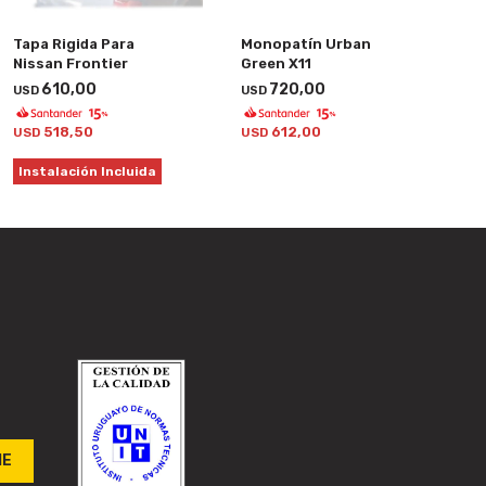
Tapa Rigida Para
Monopatín Urban
Nissan Frontier
Green X11
610,00
720,00
USD
USD
518,50
612,00
USD
USD
Instalación Incluida
ME