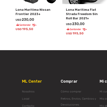
Lona Maritima Nissan
Lona Maritima Fiat
Frontier 2023+
Strada Freedom Sin
Roll Bar 2021+
230,00
USD
230,00
USD
195,50
USD
195,50
USD
ML Center
Comprar
Mi 
Nosotros
Cómo comprar
Mi cu
Local
Retiros, Envíos, Cambios y
Mis 
Devoluciones
Contacto
Mis d