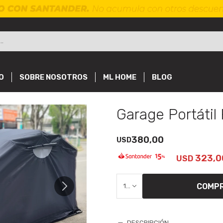
O
SOBRE NOSOTROS
ML HOME
BLOG
Garage Portátil
380,00
USD
323,0
USD
COMP
1
DESCRIPCIÓN