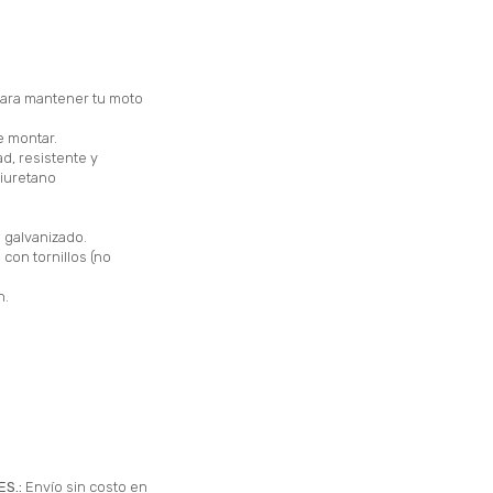
 para mantener tu moto
e montar.
ad, resistente y
liuretano
 galvanizado.
 con tornillos (no
n.
ES.:
Envío sin costo en