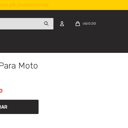
0,00
USD
 Para Moto
0
RAR