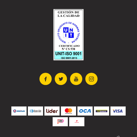



