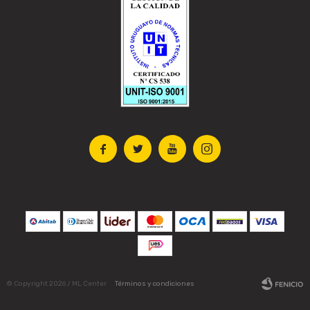




© Copyright 2026 / ML Center
Términos y condiciones