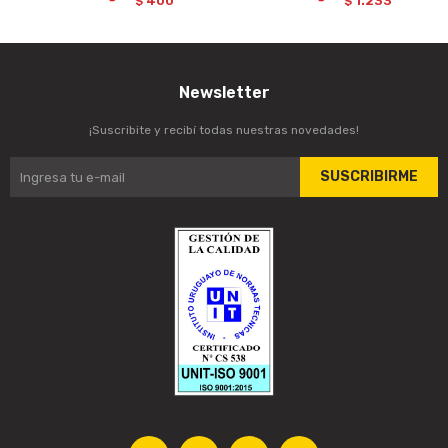
400
1.233
$
$
Newsletter
¡Suscribite y recibí todas nuestras novedades!
SUSCRIBIRME