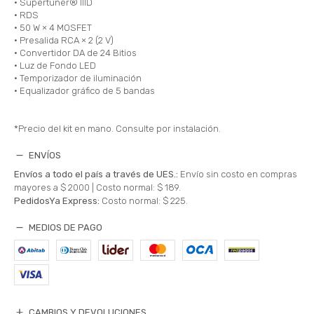
• Supertuner® IIID
• RDS
• 50 W × 4 MOSFET
• Presalida RCA × 2 (2 V)
• Convertidor DA de 24 Bitios
• Luz de Fondo LED
• Temporizador de iluminación
• Equalizador gráfico de 5 bandas
*Precio del kit en mano. Consulte por instalación.
ENVÍOS
Envíos a todo el país a través de UES.:
Envío sin costo en compras
mayores a $ 2000 |
Costo normal: $ 189.
PedidosYa Express:
Costo normal: $ 225.
MEDIOS DE PAGO
CAMBIOS Y DEVOLUCIONES