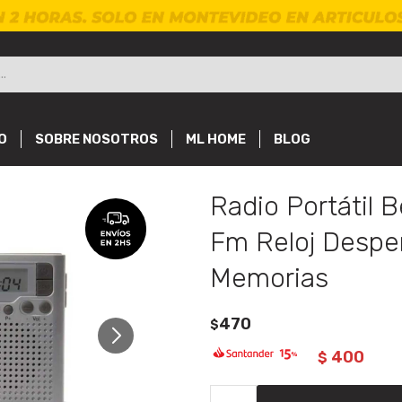
O
SOBRE NOSOTROS
ML HOME
BLOG
Radio Portátil 
Fm Reloj Despe
Memorias
470
$
400
$