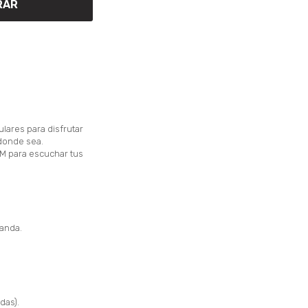
RAR
ulares para disfrutar
 donde sea.
FM para escuchar tus
.
banda.
idas).