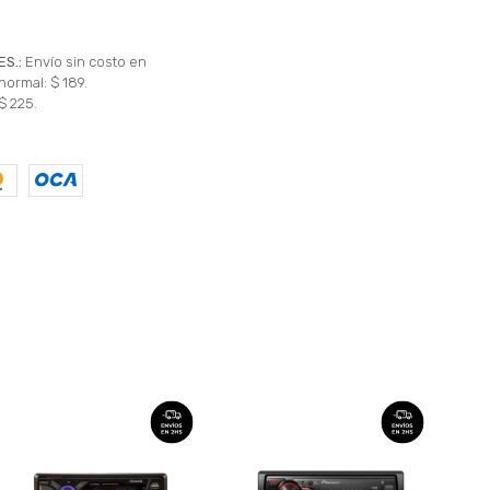
ES.:
Envío sin costo en
normal: $ 189.
$ 225.