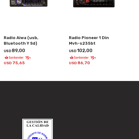
Radio Aiwa (usb,
Radio Pioneer 1 Din
Bluetooth Y Sd)
Mvh-s235bt
89,00
102,00
USD
USD
75,65
86,70
USD
USD