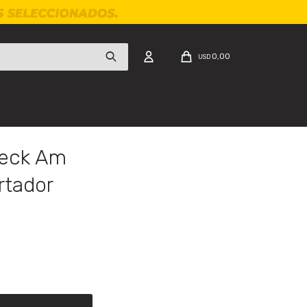
0,00
USD
Beck Am
rtador