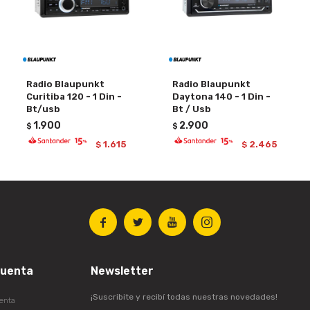
Radio Blaupunkt
Radio Blaupunkt
Curitiba 120 - 1 Din -
Daytona 140 - 1 Din -
Bt/usb
Bt / Usb
1.900
2.900
$
$
1.615
2.465
$
$




cuenta
Newsletter
¡Suscribite y recibí todas nuestras novedades!
enta