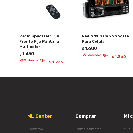
Radio Spectral 1 Din
Radio 1din Con Soporte
Frente Fijo Pantalla
Para Celular
Multicolor
1.600
$
1.450
$
1.360
$
1.233
$
ML Center
Comprar
Mi 
Nosotros
Cómo comprar
Mi cu