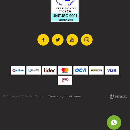




© Copyright 2026 / ML Center
Términos y condiciones