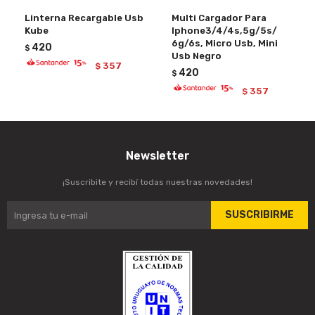
Linterna Recargable Usb
Multi Cargador Para
Kube
Iphone3/4/4s,5g/5s/
6g/6s, Micro Usb, Mini
420
$
Usb Negro
357
$
420
$
357
$
Newsletter
¡Suscribite y recibí todas nuestras novedades!
SUSCRIBIRME