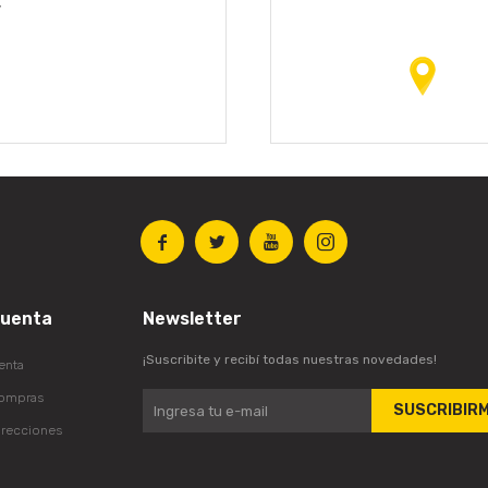
y




cuenta
Newsletter
¡Suscribite y recibí todas nuestras novedades!
enta
compras
SUSCRIBIR
irecciones