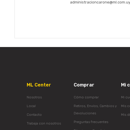
administracioncarone@ml.com.u
ML Center
Comprar
Mi 
Nosotros
Cómo comprar
Mi cu
Local
Retiros, Envíos, Cambios y
Mis 
Devoluciones
Contacto
Mis d
Preguntas frecuentes
Trabaja con nosotros