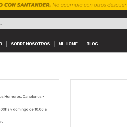
O
SOBRE NOSOTROS
ML HOME
BLOG
los Horneros, Canelones -
:00hs y domingo de 10:00 a
78