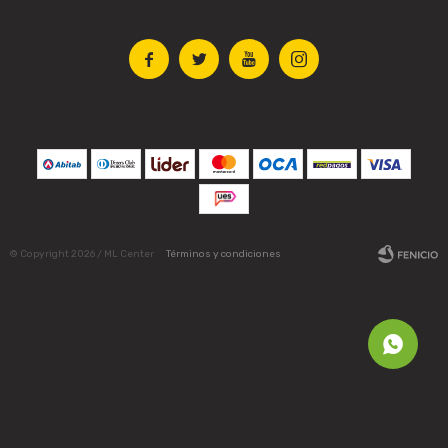




© Copyright 2026 / ML Center
Términos y condiciones
Fenicio