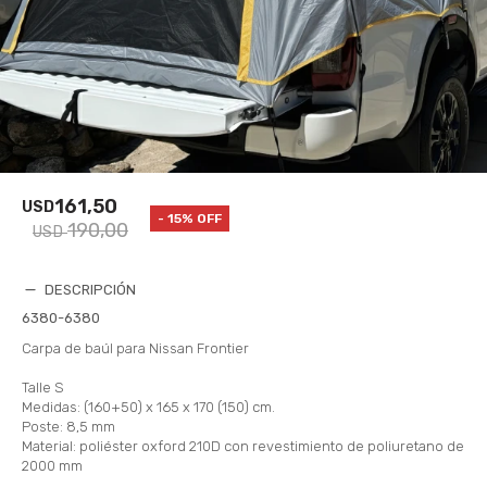
161,50
USD
15
190,00
USD
DESCRIPCIÓN
6380-6380
Carpa de baúl para Nissan Frontier
Talle S
Medidas: (160+50) x 165 x 170 (150) cm.
Poste: 8,5 mm
Material: poliéster oxford 210D con revestimiento de poliuretano de
2000 mm