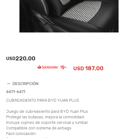
220,00
USD
187,00
USD
DESCRIPCIÓN
6471-6471
CUBREASIENTO PARA BYD YUAN PLUS
Juego de cubreasiento para BYD Yuan Plus.
Protege las butacas, mejora la comodidad.
Incluye cojines de soporte cervical y lumbar.
Compatible con sistema de airbags
Facil colocación.