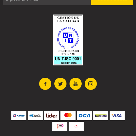



