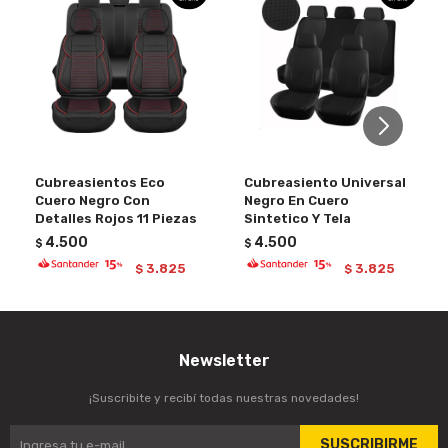
Cubreasientos Eco
Cubreasiento Universal
Cuero Negro Con
Negro En Cuero
Detalles Rojos 11 Piezas
Sintetico Y Tela
4.500
4.500
$
$
3.825
3.825
$
$
Newsletter
¡Suscribite y recibí todas nuestras novedades!
SUSCRIBIRME