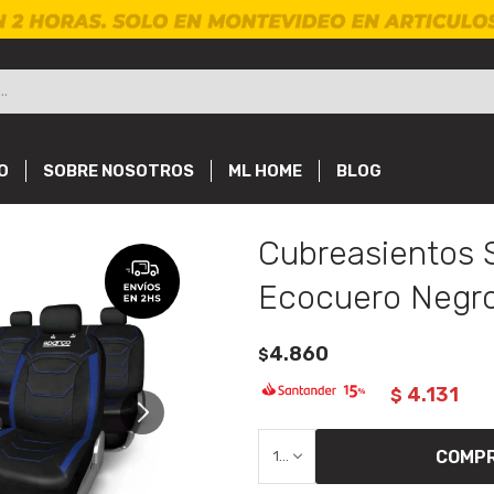
O
SOBRE NOSOTROS
ML HOME
BLOG
Cubreasientos 
Ecocuero Negro
4.860
$
4.131
$
COMP
1