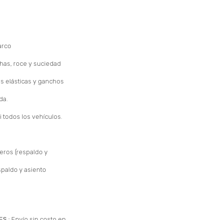
arco
chas, roce y suciedad
tas elásticas y ganchos
da.
i todos los vehículos.
eros (respaldo y
spaldo y asiento
ES.:
Envío sin costo en