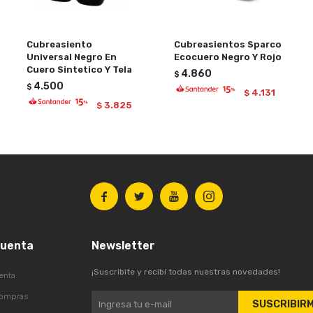
Cubreasiento
Cubreasientos Sparco
Universal Negro En
Ecocuero Negro Y Rojo
Cuero Sintetico Y Tela
4.860
$
4.500
$
4.131
$
3.825
$




cuenta
Newsletter
¡Suscribite y recibí todas nuestras novedades!
enta
compras
SUSCRIBIR