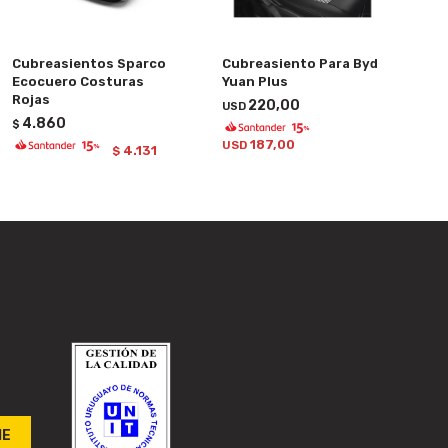
Cubreasientos Sparco
Cubreasiento Para Byd
Ecocuero Costuras
Yuan Plus
Rojas
220,00
USD
4.860
$
187,00
USD
4.131
$
ME