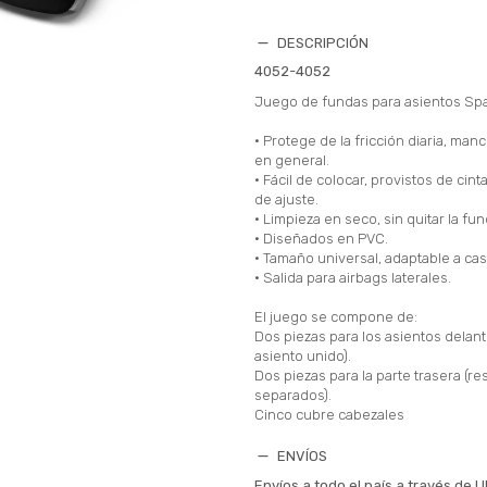
DESCRIPCIÓN
4052-4052
Juego de fundas para asientos Sp
• Protege de la fricción diaria, man
en general.
• Fácil de colocar, provistos de cin
de ajuste.
• Limpieza en seco, sin quitar la fun
• Diseñados en PVC.
• Tamaño universal, adaptable a cas
• Salida para airbags laterales.
El juego se compone de:
Dos piezas para los asientos delant
asiento unido).
Dos piezas para la parte trasera (re
separados).
Cinco cubre cabezales
ENVÍOS
Envíos a todo el país a través de U