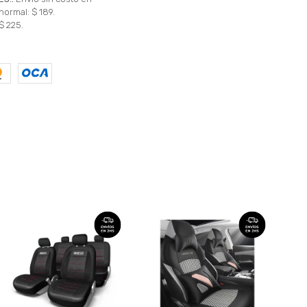
normal: $ 189.
$ 225.