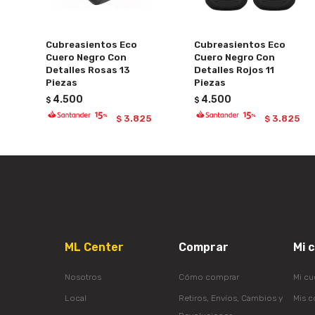
Cubreasientos Eco
Cubreasientos Eco
Cuero Negro Con
Cuero Negro Con
Detalles Rosas 13
Detalles Rojos 11
Piezas
Piezas
4.500
4.500
$
$
3.825
3.825
$
$
ML Center
Comprar
Mi 
Nosotros
Cómo comprar
Mi cu
Local
Retiros, Envíos, Cambios y
Mis 