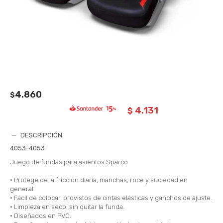
4.860
$
4.131
$
DESCRIPCIÓN
4053-4053
Juego de fundas para asientos Sparco
• Protege de la fricción diaria, manchas, roce y suciedad en
general.
• Fácil de colocar, provistos de cintas elásticas y ganchos de ajuste.
• Limpieza en seco, sin quitar la funda.
• Diseñados en PVC.