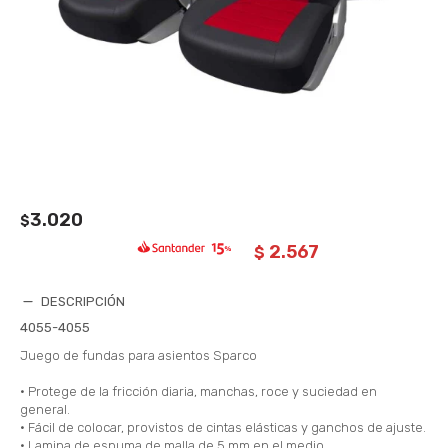
3.020
$
2.567
$
DESCRIPCIÓN
4055-4055
Juego de fundas para asientos Sparco
• Protege de la fricción diaria, manchas, roce y suciedad en
general.
• Fácil de colocar, provistos de cintas elásticas y ganchos de ajuste.
• Lamina de espuma de malla de 5 mm en el medio.