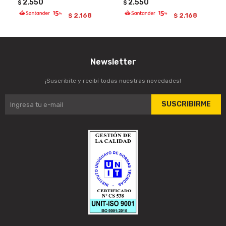
2.550
2.550
$
$
2.168
2.168
$
$
Newsletter
¡Suscribite y recibí todas nuestras novedades!
SUSCRIBIRME