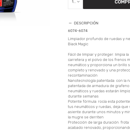
COMP
1
DESCRIPCIÓN
6074-6074
Limpiador profundo de ruedas y n
Black Magic
Fácil de limpiar y proteger: limpia l
carretera y el polvo de los frenos 
neumático y proporciona un brillo 
completo y renovado y una protecc
recontaminación
Nanotecnología patentada: con la 
patentada de armadura de grafeno 
neumáticos y ruedas estarán limpi
durante semanas
Potente fórmula: rocía esta potent
tus neumáticos y ruedas, deja que
asiente durante unos minutos y mi
la mugre se derriten
Protección de larga duración: frota 
acabado renovado, proporcionand