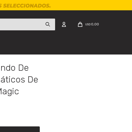
0,00
USD
undo De
áticos De
Magic