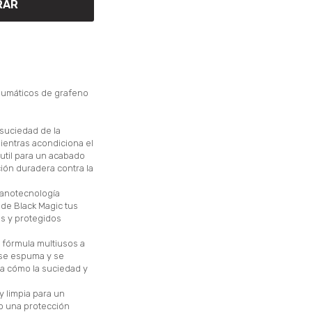
RAR
eumáticos de grafeno
a suciedad de la
mientras acondiciona el
sutil para un acabado
ión duradera contra la
nanotecnología
de Black Magic tus
os y protegidos
e fórmula multiusos a
 se espuma y se
ra cómo la suciedad y
y limpia para un
o una protección