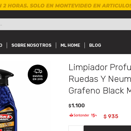
O
SOBRE NOSOTROS
ML HOME
BLOG
Limpiador Prof
Ruedas Y Neum
Grafeno Black 
1.100
$
935
$