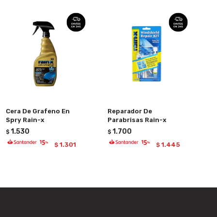
Cera De Grafeno En
Reparador De
Spry Rain-x
Parabrisas Rain-x
1.530
1.700
$
$
1.301
1.445
$
$