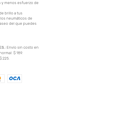
n y menos esfuerzo de
e brillo a tus
e los neumáticos de
paseo del que puedes
ES.:
Envío sin costo en
normal: $ 189.
$ 225.