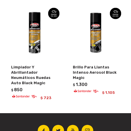
Limpiador Y
Brillo Para Llantas
Abrillantador
Intenso Aerosol Black
Neumáticos Ruedas
Magic
Auto Black Magic
1.300
$
850
$
1.105
$
723
$



