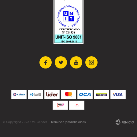




© Copyright 2026 / ML Center
Términos y condiciones