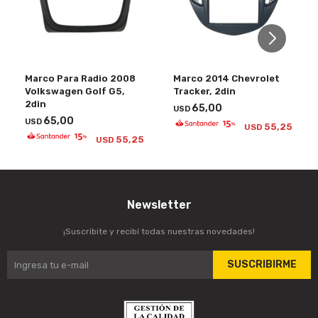
Marco Para Radio 2008
Marco 2014 Chevrolet
Volkswagen Golf G5,
Tracker, 2din
2din
65,00
USD
65,00
USD
55,25
USD
55,25
USD
Newsletter
¡Suscribite y recibí todas nuestras novedades!
SUSCRIBIRME