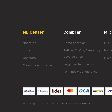
ML Center
Comprar
Mi 
Nosotros
Cómo comprar
Mi cu
Local
Retiros, Envíos, Cambios y
Mis 
Devoluciones
Contacto
Mis d
Preguntas frecuentes
Trabaja con nosotros
Términos y Condiciones
© Copyright 2026 / ML Center
Términos y condiciones