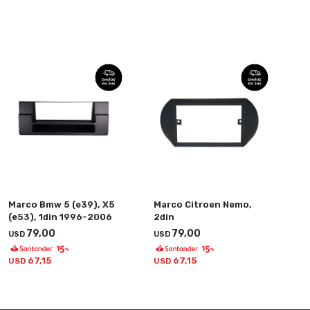
Marco Bmw 5 (e39), X5
Marco Citroen Nemo,
(e53), 1din 1996-2006
2din
79,00
79,00
USD
USD
67,15
67,15
USD
USD