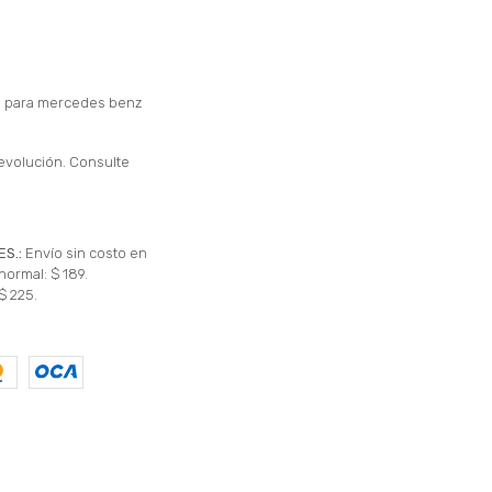
n para mercedes benz
evolución. Consulte
ES.:
Envío sin costo en
normal: $ 189.
$ 225.