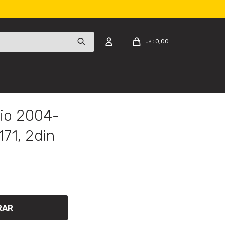
0,00
USD
io 2004-
171, 2din
RAR