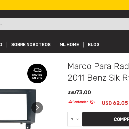
O
SOBRE NOSOTROS
ML HOME
BLOG
Marco Para Rad
2011 Benz Slk R
73,00
USD
62,05
USD
COMP
1