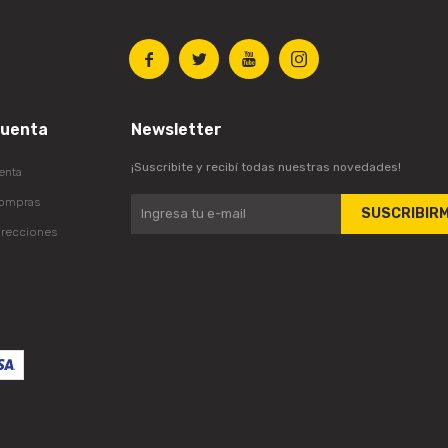




cuenta
Newsletter
¡Suscribite y recibí todas nuestras novedades!
enta
compras
SUSCRIBIR
irecciones