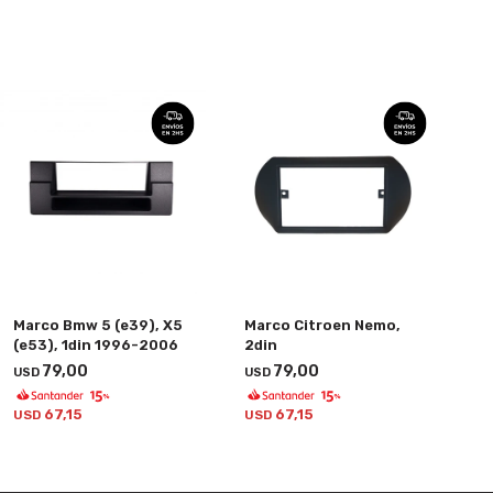
Marco Bmw 5 (e39), X5
Marco Citroen Nemo,
(e53), 1din 1996-2006
2din
79,00
79,00
USD
USD
67,15
67,15
USD
USD