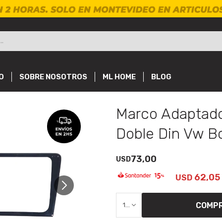
O
SOBRE NOSOTROS
ML HOME
BLOG
Marco Adaptado
Doble Din Vw B
73,00
USD
62,05
USD
COMP
1