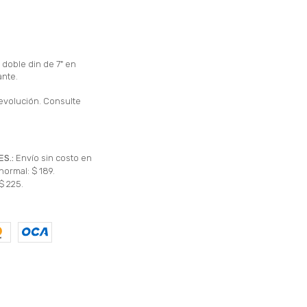
 doble din de 7" en
ante.
evolución. Consulte
ES.:
Envío sin costo en
normal: $ 189.
$ 225.