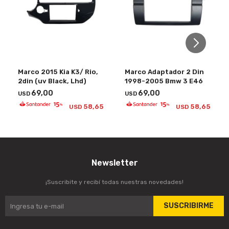
Marco 2015 Kia K3/ Rio,
Marco Adaptador 2 Din
2din (uv Black, Lhd)
1998-2005 Bmw 3 E46
69,00
69,00
USD
USD
58,65
58,65
USD
USD
Newsletter
¡Suscribite y recibí todas nuestras novedades!
SUSCRIBIRME