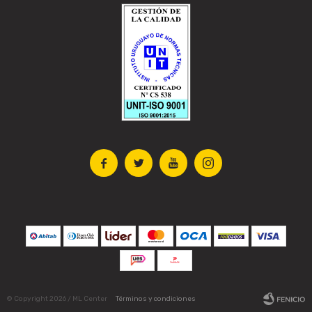




© Copyright 2026 / ML Center
Términos y condiciones