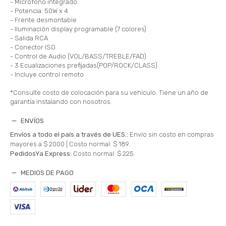
- Micrófono integrado
- Potencia: 50W x 4
- Frente desmontable
- Iluminación display programable (7 colores)
- Salida RCA
- Conector ISO
- Control de Audio (VOL/BASS/TREBLE/FAD)
- 3 Ecualizaciones prefijadas(POP/ROCK/CLASS)
- Incluye control remoto
*Consulte costo de colocación para su vehículo. Tiene un año de
garantía instalando con nosotros.
ENVÍOS
Envíos a todo el país a través de UES.:
Envío sin costo en compras
mayores a $ 2000 |
Costo normal: $ 189.
PedidosYa Express:
Costo normal: $ 225.
MEDIOS DE PAGO