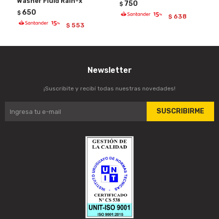
Washer Fluid Rain-x
750
$
650
$
638
$
553
$
Newsletter
¡Suscribite y recibí todas nuestras novedades!
SUSCRIBIRME