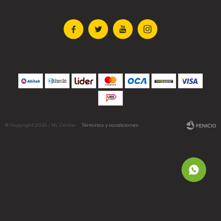




© Copyright 2026 / ML Center
Términos y condiciones
Fenicio