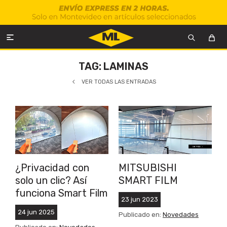

TAG: LAMINAS
VER TODAS LAS ENTRADAS
¿Privacidad con
MITSUBISHI
solo un clic? Así
SMART FILM
funciona Smart Film
23
jun
2023
24
jun
2025
Publicado en:
Novedades