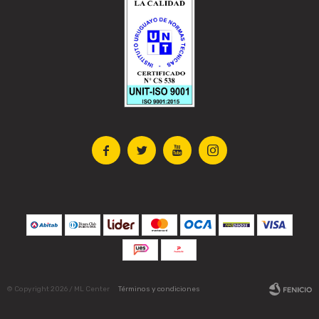




© Copyright 2026 / ML Center
Términos y condiciones