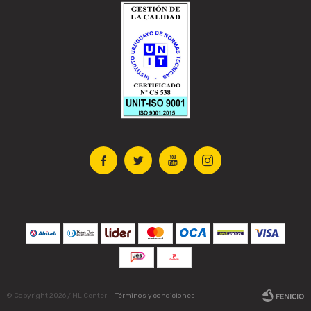




© Copyright 2026 / ML Center
Términos y condiciones