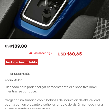
189,00
USD
160,65
USD
Instalación Incluida
DESCRIPCIÓN
4586-4586
Diseñado para poder cargar cómodamente el dispositivo móvil
mientras se conduce.
Cargador inalámbrico con 3 bobinas de inducción de alta calidad,
cuenta con un elegante diseño, un ángulo de visión cómodo y una
suave superficie antideslizante