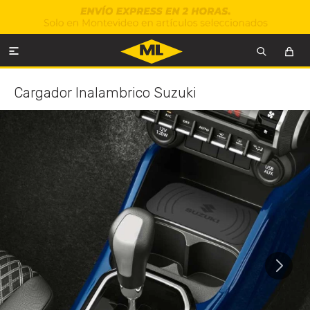

Cargador Inalambrico Suzuki