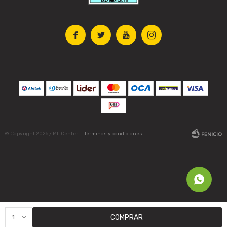




© Copyright 2026 / ML Center
Términos y condiciones
Fenicio
1
COMPRAR