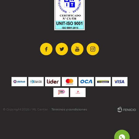




© Copyright 2026 / ML Center
Términos y condiciones